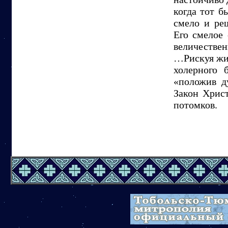
когда тот б
смело и ре
Его смелое 
величествен
…Рискуя жи
холерного 
«положив д
Закон Хрис
потомков.