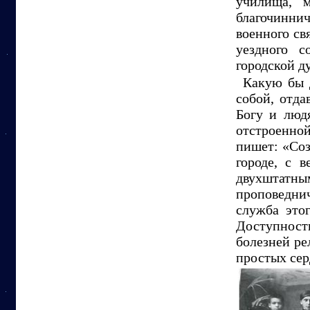
училища, 
благочиннич
военного св
уездного с
городской д
Какую бы 
собой, отд
Богу и люд
отстроенно
пишет: «Соз
городе, с 
двухштатн
проповедни
служба это
Доступност
болезней ре
простых сер