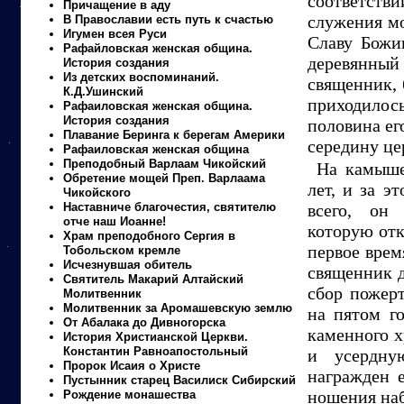
соответстви
Причащение в аду
служения мо
В Православии есть путь к счастью
Игумен всея Руси
Славу Божи
Рафайловская женская община.
деревянный 
История создания
Из детских воспоминаний.
священник, 
К.Д.Ушинский
приходилос
Рафаиловская женская община.
История создания
половина ег
Плавание Беринга к берегам Америки
середину це
Рафаиловская женская община
Преподобный Варлаам Чикойский
На камыше
Обретение мощей Преп. Варлаама
лет, и за э
Чикойского
Наставниче благочестия, святителю
всего, он 
отче наш Иоанне!
которую отк
Храм преподобного Сергия в
первое врем
Тобольском кремле
Исчезнувшая обитель
священник д
Святитель Макарий Алтайский
сбор пожерт
Молитвенник
Молитвенник за Аромашевскую землю
на пятом го
От Абалака до Дивногорска
каменного х
История Христианской Церкви.
Константин Равноапостольный
и усердну
Пророк Исаия о Христе
награжден 
Пустынник старец Василиск Сибирский
ношения на
Рождение монашества