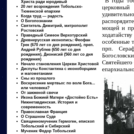
В годы то
Христа ради юродивый
церковный
20 лет возрождения Тобольско-
Тюменской епархии
удивительн
Когда труд — радость
распорядит
О Богопознании
Святитель Димитрий, митрополит
мощей и пр
Ростовский
ходатайств
Праведный Симеон Верхотурский
Древнерусская иконопись: Феофан
особенные т
Грек (670 лет со дня рождения), преп.
прп. Сера
Андрей Рублев (650 лет со дня
рождения), Дионисий (560 лет со дня
Богословск
рождения)
Святейшего 
Начало становления Церкви Христовой
епархиально
Диспуты Константина с иконоборцами
и магометанами
Сны из прошлого
Воскресение мертвых: по воле Бога...
или человека?
От зажженой свечи
Икона Божией Матери «Достойно Есть»
Нижнетавдинская. История и
современность
Православная Франция
О Страшном Суде
Священномученик Гермоген, епископ
Тобольский и Сибирский
Мученик Федор Тобольский