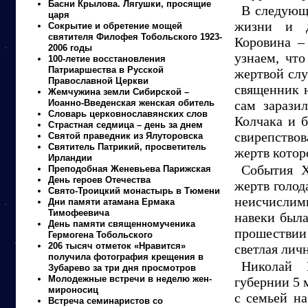
Басни Крылова. Лягушки, просящие
В следующ
царя
жизни и д
Сокрытие и обретение мощей
святителя Филофея Тобольского 1923-
Коровина –
2006 годы
узнаем, что
100-летие восстановления
Патриаршества в Русской
жертвой слу
Православной Церкви
священник 
Жемчужина земли Сибирской –
Иоанно-Введенская женская обитель
сам зарази
Словарь церковнославянских слов
Колчака и 
Страстная седмица – день за днем
свирепство
Святой праведник из Ялуторовска
Святитель Патрикий, просветитель
жертв котор
Ирландии
События Х
Преподобная Женевьева Парижская
День героев Отечества
жертв голод
Свято-Троицкий монастырь в Тюмени
неисчислим
Дни памяти атамана Ермака
Тимофеевича
навеки была
День памяти священномученика
прошествии 
Гермогена Тобольского
206 тысяч отметок «Нравится»
светлая личн
получила фотография крещения в
Николай 
Зубарево за три дня просмотров
Молодежные встречи в неделю жен-
губернии 5 м
мироносиц
с семьей н
Встреча семинаристов со