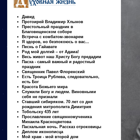
Давид
Протоирей Владимир Хлынов
Престольный праздник в
Благовещенском соборе
Встреча с комбатом-звонарем
Я здоров, но безпокоюсь о вас...
Песнь о Гайавате
Род мой долгий – от Адама!
Весь живот наш Христу Богу предадим
Пасха - самый важный и радостный
праздник
Священник Павел Флоренский
Есть Троица Рублева, следовательно,
есть Бог
Красота Божьего мира
Служили Богу и людям. Виновными
себя не признали
Ставший сибиряком. 70 лет со дня
рождения митрополита Димитрия
Тобольску 435 лет
Прославление священномученика
Михаила Красноцветова
Пасхальная ночь. Рассказ отроковицы
Диплом иконописца
Мой храм - мой второй дом