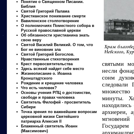
Понятие о Священном Писании.
Библия
Святой Григорий Палама
Христианское понимание смерти
Вавилонское столпотворение
О полномочиях Поместного собора в
Русской православной церкви
Об обязанности христианина знать
свою веру
Святой Василий Великий. О том, что
Бог не виновник зла
Святой Григорий Богослов.
Нравственные стихотворения
святыми мо
Крест первосвятительства
Здесь всякий найдет себе место
несли фонар
Жизнеописание о. Иоанна
сонм духов
Кронштадтского
Рождение и крещение человека
следовали 
Что есть человек?
множество
Основы учения РПЦ о достоинстве,
минуты. Х
свободе и правах человека
Святитель Филофей - просветитель
находились
Сибири
архиереи, 
Точка зрения по важнейшим вопросам
церковной жизни Святейшего
мгновений
патриарха Алексия II
Государем
Блаженный святитель Иоанн
(Максимович)
архимандри