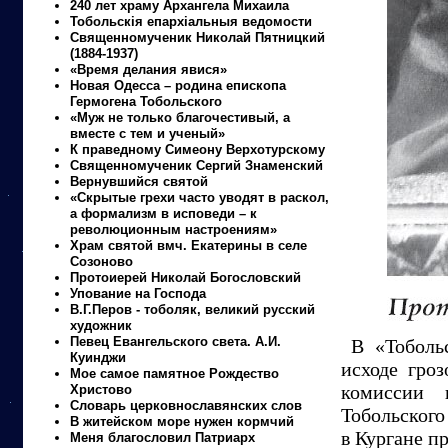
240 лет храму Архангела Михаила
Тобольскiя епархiальныя ведомости
Священномученик Николай Пятницкий
(1884-1937)
«Время делания явися»
Новая Одесса – родина епископа
Гермогена Тобольского
«Муж не только благочестивый, а
вместе с тем и ученый»
К праведному Симеону Верхотурскому
Священномученик Сергий Знаменский
Вернувшийся святой
«Скрытые грехи часто уводят в раскол,
а формализм в исповеди – к
революционным настроениям»
Храм святой вмч. Екатерины в селе
Созоново
Протоиерей Николай Богословский
Упование на Господа
В.Г.Перов - тоболяк, великий русский
художник
Певец Евангельского света. А.И.
В «Тоболь
Куинджи
исходе гроз
Мое самое памятное Рождество
комиссии 
Христово
Словарь церковнославянских слов
Тобольского
В житейском море нужен кормчий
в Кургане п
Меня благословил Патриарх