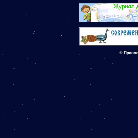
©
Правос