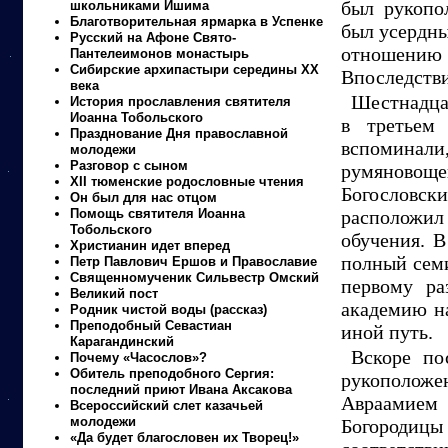
был рукопо
школьниками Ишима
Благотворительная ярмарка в Успенке
был усердны
Русский на Афоне Свято-
отношению
Пантелеимонов монастырь
Сибирские архипастыри середины XX
Впоследстви
века
Шестнадцат
История прославления святителя
Иоанна Тобольского
в третьем
Празднование Дня православной
вспоминал
молодежи
Разговор с сыном
румяновоще
XII тюменские родословные чтения
Богословс
Он был для нас отцом
Помощь святителя Иоанна
расположил 
Тобольского
обучения. В
Христианин идет вперед
полный семи
Петр Павлович Ершов и Православие
Священномученик Сильвестр Омский
первому ра
Великий пост
академию на
Родник чистой воды (рассказ)
Преподобный Севастиан
иной путь.
Карагандинский
Вскоре по
Почему «Часослов»?
Обитель преподобного Сергия:
рукополож
последний приют Ивана Аксакова
Авраамием
Всероссийский слет казачьей
молодежи
Богородицы
«Да будет благословен их Творец!»