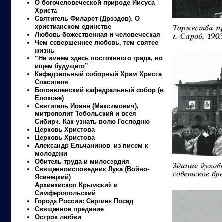
О богочеловеческой природе Иисуса
Христа
Святитель Филарет (Дроздов). О
христианском единстве
Любовь божественная и человеческая
Чем совершеннее любовь, тем святее
жизнь
“Не имеем здесь постоянного града, но
ищем будущего”
Кафедральный соборный Храм Христа
Спасителя
Богоявленский кафедральный собор (в
Елохове)
Святитель Иоанн (Максимович),
митрополит Тобольский и всея
Сибири. Как узнать волю Господню
Церковь Христова
Церковь Христова
Александр Ельчанинов: из писем к
молодежи
Обитель труда и милосердия
Священноисповедник Лука (Войно-
Ясенецкий)
Архиепископ Крымский и
Симферопольский
Города России: Сергиев Посад
Священное предание
Остров любви