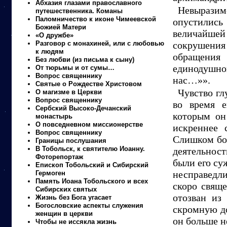
Абхазия глазами православного
Невыразим
путешественника. Команы
Паломничество к иконе Чимеевской
опустились
Божией Матери
величайшей
«О дружбе»
Разговор с монахиней, или с любовью
сокрушения
к людям
обращения
Без любви (из письма к сыну)
единодушно
От тюрьмы и от сумы…
Вопрос священнику
нас…»».
Святые о Рождестве Христовом
Чувство гл
О магизме в Церкви
Вопрос священнику
во время е
Сербский Высоко-Дечанский
которым он
монастырь
О повседневном миссионерстве
искреннее 
Вопрос священнику
Слишком бо
Границы послушания
В Тобольск, к святителю Иоанну.
деятельност
Фоторепортаж
были его су
Епископ Тобольский и Сибирский
несправедл
Гермоген
Память Иоана Тобольского и всех
скоро свящ
Сибирских святых
отозван из
Жизнь без Бога угасает
Богословские аспекты служения
скромную до
женщин в церкви
он больше н
Чтобы не иссякла жизнь