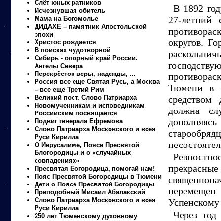
Слёт юных ратников
В 1892 год
Исчезнувшая обитель
27-летний 
Мама на Богомолье
ДИДАХЕ – памятник Апостольской
противора
эпохи
округов. Го
Христос рождается
В поисках чудотворной
раскольничь
Сибирь - опорный край России.
господст
Ангелы Севера
Перекрёсток веры, надежды, ...
противорас
Россия все еще Святая Русь, а Москва
Тюмени в с
– все еще Третий Рим
Великий пост. Слово Патриарха
средством 
Новомученникам и исповедникам
должна сл
Российским посвящается
дополняя
Подвиг генерала Ефремова
Слово Патриарха Московского и всея
старообр
Руси Кирилла
несостоятел
О Иерусалиме, Поясе Пресвятой
Блогородицы и о «случайных
Ревностное
совпадениях»
прекрасн
Пресвятая Богородица, помогай нам!
Пояс Пресвятой Богородицы в Тюмени
священнона
Дети о Поясе Пресвятой Богородицы
перемещен
Преподобный Мисаил Абалакский
Слово Патриарха Московского и всея
Успенскому 
Руси Кирилла
Через год
250 лет Тюменскому духовному