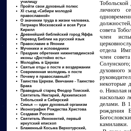
училищу
Тобольской 
Пройти свои духовный полюс
личного с
XI съезд «Сибири молодой
одновреме
православной»
О значении труда в жизни человека.
должностей,
Патриарх Московский и всея Руси
совета Тобо
Кирилл
Древнейший библейский город Яффа
член исп
Перевод Библии на русский язык
церковносл
Православие в Японии
Мученики и исповедники
отдела Имп
Праздник обретения нижнетавдинской
член совета
иконы «Достойно есть»
Молодёжь в Церкви
Солунского
Святые отцы о посте и воздержании
духовного з
Современная молодежь о посте
руководите
Почему я православный?
Таинства Церкви. Венчание - Таинство
некоторые д
Брака
о. Николая 
Праведный старец Феодор Томский.
Святитель Нектарий, Архиепископ
насколько л
Тобольский и Сибирский
делами. В 1
Семья — один духовный организм
Иконография Рождества Христова
рождения Е
Создавая Россию
Богословск
Святитель Иннокентий, первый
камилавки.
иркутский епископ
Блаженный Косьма Верхотурский,